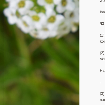
we
Ihr
§3
(1)
ko
(2)
Vo
Pa
.
(3)
na