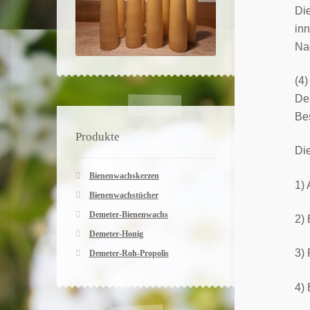
Die
in
Nac
(4)
De
Bes
Produkte
Die
Bienenwachskerzen
1)
Bienenwachstücher
Demeter-Bienenwachs
2) 
Demeter-Honig
3)
Demeter-Roh-Propolis
4) 