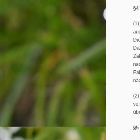
§4
(1)
ang
Die
Dab
Za
nac
Fäl
nä
(2)
ve
übe
§5