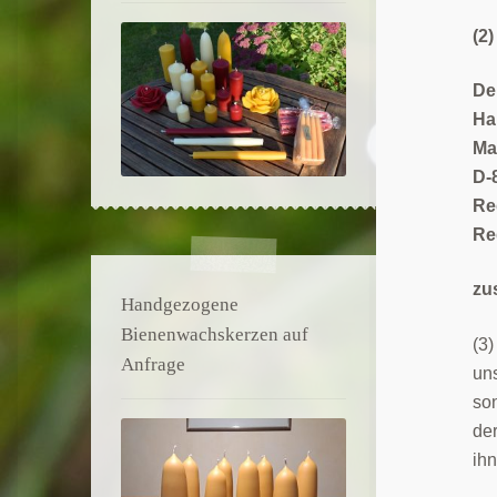
(2
De
Ha
Ma
D-
Re
Re
zu
Handgezogene
Bienenwachskerzen auf
(3)
Anfrage
uns
son
der
ihn