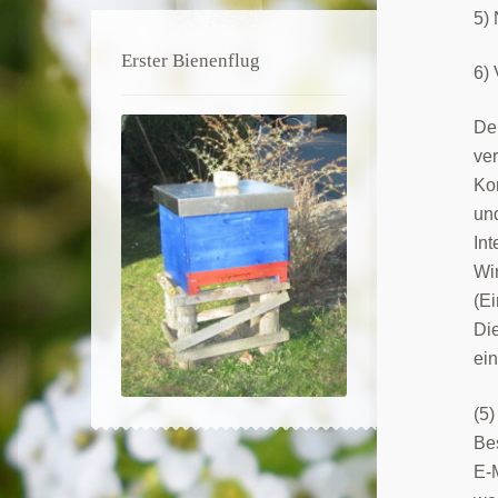
5)
Erster Bienenflug
6) 
De
ve
Kon
un
In
Wir
(E
Die
ei
(5)
Be
E-M