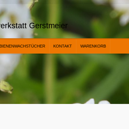
erkstatt Gerstmeier
BIENENWACHSTÜCHER
KONTAKT
WARENKORB
onig- und Wachsanalyse
Kasse
Kontakt
Links
Mein Konto
Shop
Über 