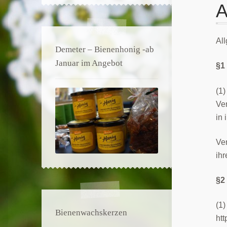
Al
Demeter – Bienenhonig -ab
Januar im Angebot
§1
(1
Ve
in 
Ver
ihr
§2
(1
Bienenwachskerzen
ht