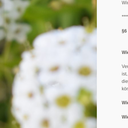
Wir
***
§6
Wi
Ve
ist
die
kö
Wi
Wi